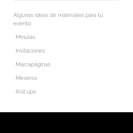
Algunas ideas de materiales para tu
evento:
· Minutas
· Invitaciones
· Marcapáginas
· Meseros
· Roll ups